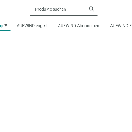
op
AUFWIND english
AUFWIND-Abonnement
AUFWIND-Ei